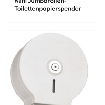
Mini Jumborollen-
Toilettenpapierspender