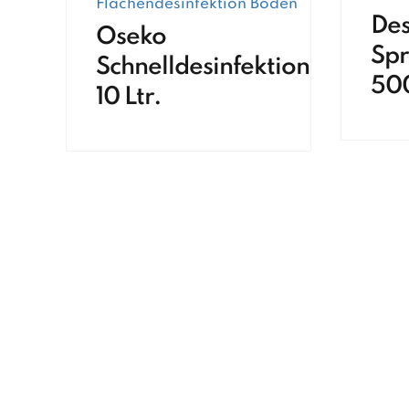
Flächendesinfektion Boden
Des
Oseko
Spr
Schnelldesinfektion
50
10 Ltr.