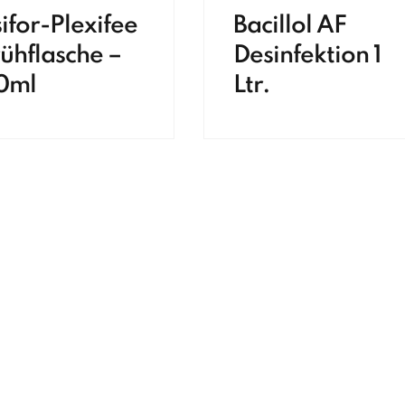
ifor-Plexifee
Bacillol AF
ühflasche –
Desinfektion 1
0ml
Ltr.