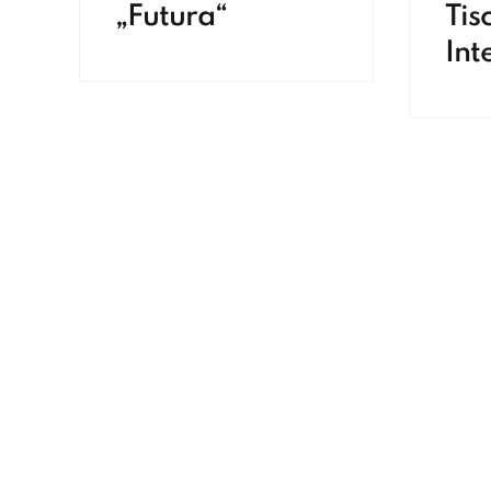
„Futura“
Tis
Int