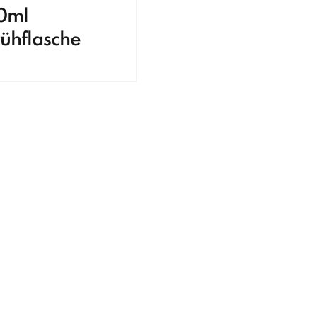
0ml
ühflasche