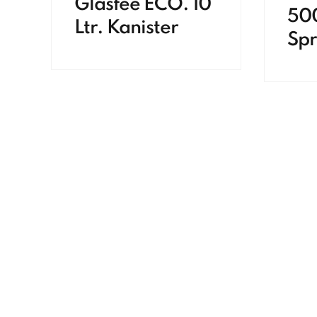
Glasfee ECO. 10
50
Ltr. Kanister
Spr