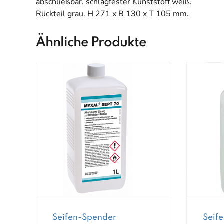
abschließbar. schlagfester Kunststoff weiß.
Rückteil grau. H 271 x B 130 x T 105 mm.
Ähnliche Produkte
Seifen-Spender
Seif