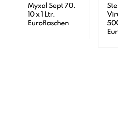
Myxal Sept 70.
Ste
10 x 1 Ltr.
Vir
Euroflaschen
50
Eur