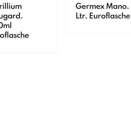
rillium
Germex Mano. 
ugard.
Ltr. Euroflasche
0ml
oflasche