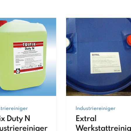
triereiniger
Industriereiniger
fix Duty N
Extral
ustriereiniger
Werkstattreini